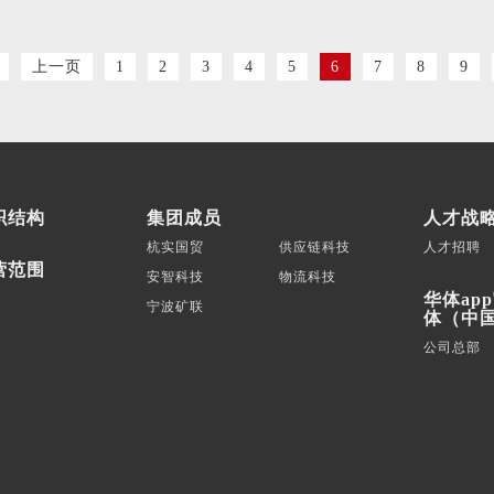
上一页
1
2
3
4
5
6
7
8
9
织结构
集团成员
人才战
杭实国贸
供应链科技
人才招聘
营范围
安智科技
物流科技
华体ap
宁波矿联
体（中
公司总部