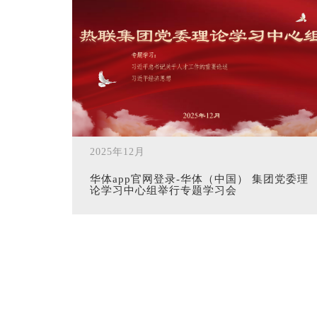
2025年12月
华体app官网登录-华体（中国） 集团党委理
论学习中心组举行专题学习会