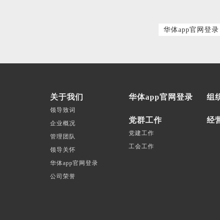
华体app官网登录
关于我们
华体app官网登录
组
领导致词
党群工作
经
企业概况
党建工作
管理团队
工会工作
领导关怀
华体app官网登录
公司荣誉