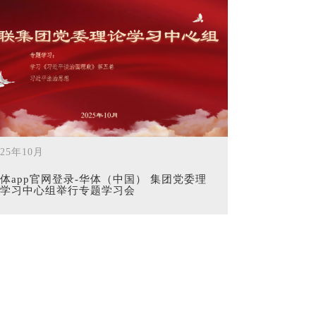
025年10月
体app官网登录-华体（中国） 集团党委理
学习中心组举行专题学习会