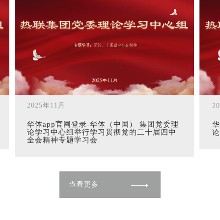
2025年11月
2
华体app官网登录-华体（中国） 集团党委理
华
论学习中心组举行学习贯彻党的二十届四中
论
全会精神专题学习会
查看更多