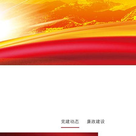
党建动态
廉政建设