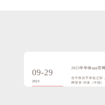
2023年华体ap
09-29
在中秋佳节来临之际
2023
网登录-华体（中国）