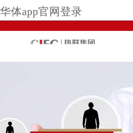
华体app官网登录