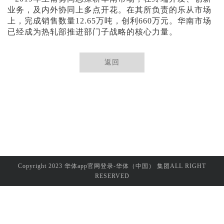
业务，及内外协同上多点开花。在其所负责的乐从市场
上，完成销售数量
12.65
万吨，创利
660
万元。华南市场
已经成为热轧部推进部门子战略的核心力量。
返回
Copyright 2023 华体app官网登录-华体（中国） 集团ALL RIGHT
RESERVED