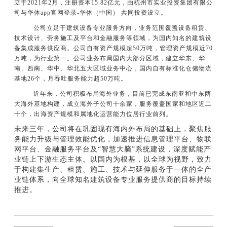
立于
2021年2月，注册资本15.82亿元，由杭州市实业投资集团有限公
司与华体app官网登录-华体（中国） 共同投资设立。
公司立足于建筑设备专业服务方向，业务范围覆盖设备租赁、
技术设计、劳务施工及平台和金融服务等领域，为国内知名的建筑设
备集成服务供应商。公司自有资产规模超
5
0
万吨，管理资产规模近
7
0
万吨，为行业第一。公司业务布局国内大部分区域，建立华东、华
南、西南、华中、华北五大区域业务中心，国内自有标准化仓储物流
基地
2
6个，月吞吐服务能力超50万吨。
近年来，公司积极布局海外业务，目前已完成东南亚和中东两
大海外基地构建，成立海外子公司十余家，服务覆盖国家和地区近二
十个，出海资产规模和属地化运营能力位居行业前列。
未来三年，公司将在巩固现有海内外布局的基础上，聚焦服
务能力升级与管理效能优化，加速推进信息管理平台、物联
网平台、金融服务平台及
“智慧大脑”系统建设，深度赋能产
业链上下游生态主体。以国内为根基，以全球为视野，致力
于构建集生产、租赁、施工、技术与延伸服务于一体的全产
业链体系，向全球知名建筑设备专业服务提供商的目标持续
推进。