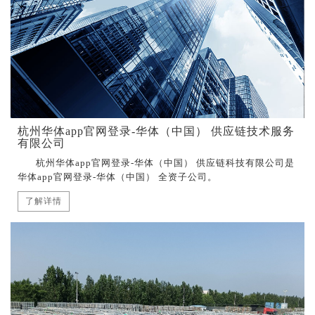
杭州华体app官网登录-华体（中国） 供应链技术服务
有限公司
杭州华体app官网登录-华体（中国） 供应链科技有限公司是
华体app官网登录-华体（中国） 全资子公司。
了解详情