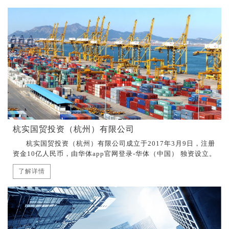
杭实国贸投资（杭州）有限公司
杭实国贸投资（杭州）有限公司成立于2017年3月9日，注册
资金10亿人民币，由华体app官网登录-华体（中国） 独资设立。
了解详情